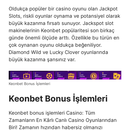
Oldukça popüler bir casino oyunu olan Jackpot
Slots, riskli oyunlar oynama ve potansiyel olarak
büyük kazanma fırsatı sunuyor. Jackspot slot
makinelerinin Keonbet popülaritesi son birkaç
günde önemli ölçüde arttı. Özellikle bu türün en
çok oynanan oyunu oldukça beğeniliyor.
Diamond Wild ve Lucky Clover oyunlarında
büyük kazanma şansınız var.
Keonbet Bonus İşlemleri
Keonbet Bonus İşlemleri
Keonbet bonus işlemleri Casino: Tüm
Zamanların En Kârlı Canlı Casino Oyunlarından
Biri! Zamanın hızından habersiz olmanızı