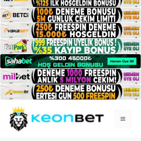
İçeriğe
atla
Menü