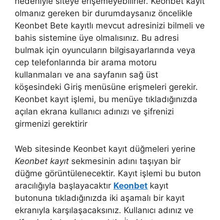
nedeniyle siteye erişemeyebilirler. Keonbet kayıt
olmanız gereken bir durumdaysanız öncelikle
Keonbet Bete kayıtlı mevcut adresinizi bilmeli ve
bahis sistemine üye olmalısınız. Bu adresi
bulmak için oyuncuların bilgisayarlarında veya
cep telefonlarında bir arama motoru
kullanmaları ve ana sayfanın sağ üst
köşesindeki Giriş menüsüne erişmeleri gerekir.
Keonbet kayıt işlemi, bu menüye tıkladığınızda
açılan ekrana kullanıcı adınızı ve şifrenizi
girmenizi gerektirir
Web sitesinde Keonbet kayıt düğmeleri yerine
Keonbet kayıt
sekmesinin adını taşıyan bir
düğme görüntülenecektir. Kayıt işlemi bu buton
aracılığıyla başlayacaktır
Keonbet
kayıt
butonuna tıkladığınızda iki aşamalı bir kayıt
ekranıyla karşılaşacaksınız. Kullanıcı adınız ve