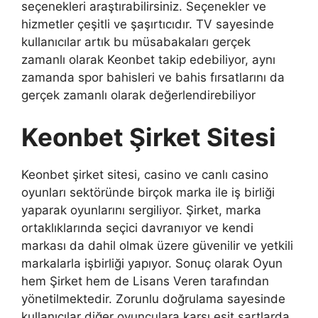
seçenekleri araştırabilirsiniz. Seçenekler ve
hizmetler çeşitli ve şaşırtıcıdır. TV sayesinde
kullanıcılar artık bu müsabakaları gerçek
zamanlı olarak Keonbet takip edebiliyor, aynı
zamanda spor bahisleri ve bahis fırsatlarını da
gerçek zamanlı olarak değerlendirebiliyor
Keonbet Şirket Sitesi
Keonbet şirket sitesi, casino ve canlı casino
oyunları sektöründe birçok marka ile iş birliği
yaparak oyunlarını sergiliyor. Şirket, marka
ortaklıklarında seçici davranıyor ve kendi
markası da dahil olmak üzere güvenilir ve yetkili
markalarla işbirliği yapıyor. Sonuç olarak Oyun
hem Şirket hem de Lisans Veren tarafından
yönetilmektedir. Zorunlu doğrulama sayesinde
kullanıcılar diğer oyunculara karşı eşit şartlarda