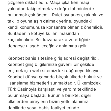
çizgilere dikkat edin. Maça çıkarken maçı
yakından takip etmek ve doğru tahminlerde
bulunmak çok önemli. Rulet oynarken, rakibinize
takılıp oyuna aşırı dalmak yerine, oyundaki
kendi konumunuza konsantre olmanız önemlidir.
Bu ifadenin kötüye kullanılmasından
kaçınılmalıdır. Bu, kazanarak arzu ettiğiniz
dengeye ulaşabileceğiniz anlamına gelir
Keonbet bahis sitesine giriş adresi değiştirildi.
Keonbet giriş bilgilerinize güvenli bir şekilde
erişmek için web sitemizdeki düğmeye tıklayın.
Keonbet dünya çapında birçok ülkede hukuk ve
lisanslama hizmetleri sunmaktadır. Ülkemizdeki
Türk Casinoyla karşılaştı ve yardım teklifinde
bulunmaya başladı. Bununla birlikte, diğer
ülkelerden bireylerin bizim yetki alanımız
dahilinde yasal bahis faaliyetlerinde