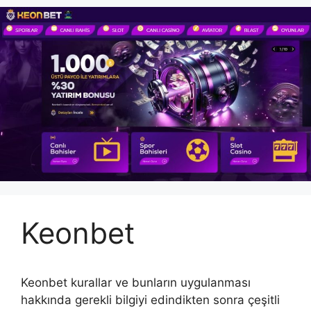
Keonbet
Keonbet kurallar ve bunların uygulanması
hakkında gerekli bilgiyi edindikten sonra çeşitli