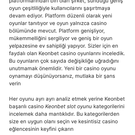
platformlarından biri olan şirket, sunduğu geniş
oyun çeşitliliğiyle kullanıcılarını şaşırtmaya
devam ediyor. Platform düzenli olarak yeni
oyunlar tanıtıyor ve oyun yalnızca casino
bölümünde mevcut. Platform genişliyor,
mükemmelliğini sergiliyor ve geniş bir oyun
yelpazesine ev sahipliği yapıyor. Sizler için en
faydalı olan Keonbet casino oyunlarını inceledik.
Bu oyunların çok sayıda değişikliğe uğradığını
unutmamak önemlidir. Yeni bir casino oyunu
oynamayı düşünüyorsanız, mutlaka bir şans
verin
Her oyunu ayrı ayrı analiz etmek yerine Keonbet
başarılı casino
Keonbet slot oyunu
kategorilerini
incelemek daha mantıklıdır. Bu kategorilerden
size en uygun olanı seçin ve kesintisiz casino
eğlencesinin keyfini çıkarın