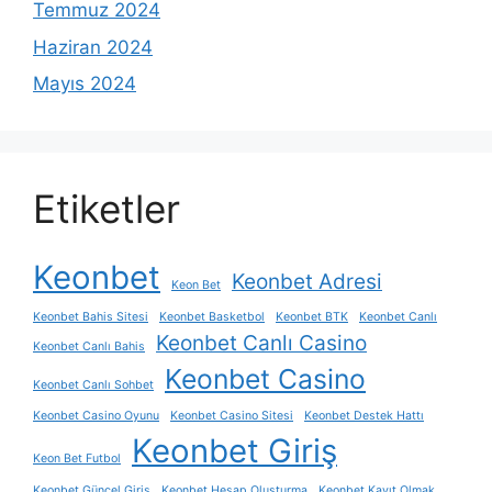
Temmuz 2024
Haziran 2024
Mayıs 2024
Etiketler
Keonbet
Keonbet Adresi
Keon Bet
Keonbet Bahis Sitesi
Keonbet Basketbol
Keonbet BTK
Keonbet Canlı
Keonbet Canlı Casino
Keonbet Canlı Bahis
Keonbet Casino
Keonbet Canlı Sohbet
Keonbet Casino Oyunu
Keonbet Casino Sitesi
Keonbet Destek Hattı
Keonbet Giriş
Keon Bet Futbol
Keonbet Güncel Giriş
Keonbet Hesap Oluşturma
Keonbet Kayıt Olmak