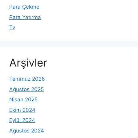
Para Çekme
Para Yatırma
Tv
Arşivler
Temmuz 2026
Ağustos 2025
Nisan 2025
Ekim 2024
Eylül 2024
Ağustos 2024