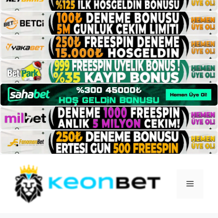
İçeriğe
atla
Menü