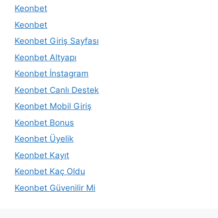
Keonbet
Keonbet
Keonbet Giriş Sayfası
Keonbet Altyapı
Keonbet İnstagram
Keonbet Canlı Destek
Keonbet Mobil Giriş
Keonbet Bonus
Keonbet Üyelik
Keonbet Kayıt
Keonbet Kaç Oldu
Keonbet Güvenilir Mi