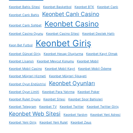
Keonbet Bahis Sitesi
Keonbet Basketbol
Keonbet BTK
Keonbet Canlı
Keonbet Canlı Casino
Keonbet Canlı Bahis
Keonbet Casino
Keonbet Canlı Sohbet
Keonbet Casino Oyunu
Keonbet Casino Sitesi
Keonbet Destek Hattı
Keonbet Giriş
Keon Bet Futbol
Keonbet Güncel Giriş
Keonbet Hesap Oluşturma
Keonbet Kayıt Olmak
Keonbet Lisanslı
Keonbet Mevcut Konumu
Keonbet Mobil
Keonbet Mobil Casino
Keonbet Mobil Kayıt
Keonbet Mobil Ödeme
Keonbet Müşteri Hizmeti
Keonbet Müşteri Şikayeti
Keonbet Oyunları
Keonbet Oyun Endüstrisi
Keonbet Oyun Limiti
Keonbet Para Yatırma
Keonbet Poker
Keonbet Rulet Oyunu
Keonbet Sitesi
Keonbet Spor Bahisleri
Keonbet Telegram
Keonbet TV
Keonbet Twitter
Keonbet Twitter Giriş
Keonbet Web Sitesi
Keonbet Yardım
Keonbet Yeni Adresi
Keonbet Yeni Giriş
Keonbet Yeni Rulet
Keonbet Zeus