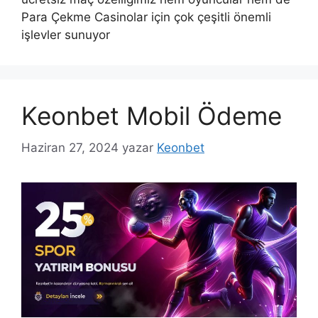
Para Çekme Casinolar için çok çeşitli önemli
işlevler sunuyor
Keonbet Mobil Ödeme
Haziran 27, 2024
yazar
Keonbet