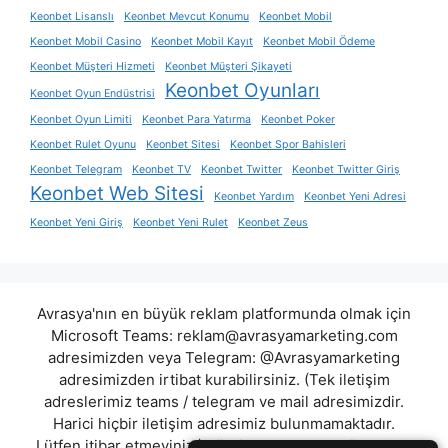
Keonbet Lisanslı
Keonbet Mevcut Konumu
Keonbet Mobil
Keonbet Mobil Casino
Keonbet Mobil Kayıt
Keonbet Mobil Ödeme
Keonbet Müşteri Hizmeti
Keonbet Müşteri Şikayeti
Keonbet Oyunları
Keonbet Oyun Endüstrisi
Keonbet Oyun Limiti
Keonbet Para Yatırma
Keonbet Poker
Keonbet Rulet Oyunu
Keonbet Sitesi
Keonbet Spor Bahisleri
Keonbet Telegram
Keonbet TV
Keonbet Twitter
Keonbet Twitter Giriş
Keonbet Web Sitesi
Keonbet Yardım
Keonbet Yeni Adresi
Keonbet Yeni Giriş
Keonbet Yeni Rulet
Keonbet Zeus
Avrasya'nın en büyük reklam platformunda olmak için
Microsoft Teams:
reklam@avrasyamarketing.com
adresimizden veya Telegram: @Avrasyamarketing
adresimizden irtibat kurabilirsiniz. (Tek iletişim
adreslerimiz teams / telegram ve mail adresimizdir.
Harici hiçbir iletişim adresimiz bulunmamaktadır.
Lütfen itibar etmeyiniz.) Türkiye yasalarına göre 7258