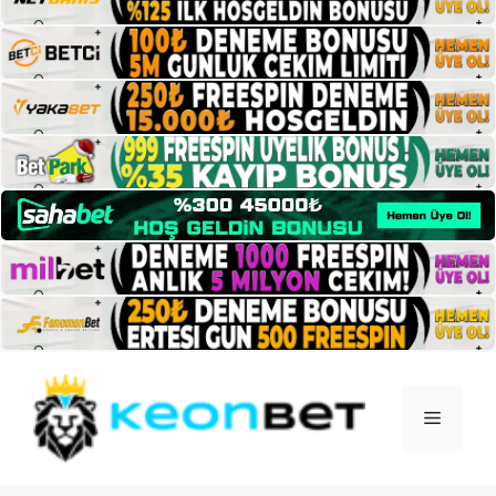
İçeriğe
atla
Menü