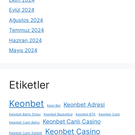
Eylül 2024
Ağustos 2024
Temmuz 2024
Haziran 2024
Mayıs 2024
Etiketler
Keonbet
Keonbet Adresi
Keon Bet
Keonbet Bahis Sitesi
Keonbet Basketbol
Keonbet BTK
Keonbet Canlı
Keonbet Canlı Casino
Keonbet Canlı Bahis
Keonbet Casino
Keonbet Canlı Sohbet