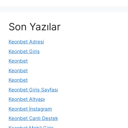
Son Yazılar
Keonbet Adresi
Keonbet Giriş
Keonbet
Keonbet
Keonbet
Keonbet Giriş Sayfası
Keonbet Altyapı
Keonbet İnstagram
Keonbet Canlı Destek
Keonbet Mobil Giriş