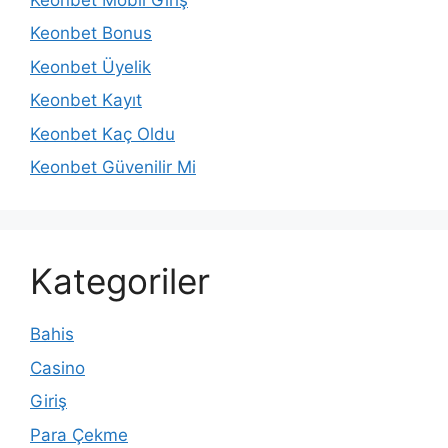
Keonbet Bonus
Keonbet Üyelik
Keonbet Kayıt
Keonbet Kaç Oldu
Keonbet Güvenilir Mi
Kategoriler
Bahis
Casino
Giriş
Para Çekme