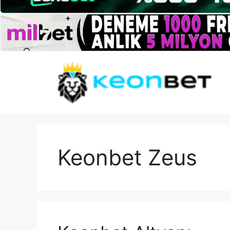
İçeriğe
atla
Keonbet Zeus