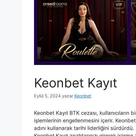
Keonbet Kayıt
Eylül 5, 2024
yazar
Keonbet
Keonbet Kayıt BTK cezası, kullanıcıların 
işlemlerinin engellenmesini içerir. Keonbe
adını kullanarak tarihi liderliğini sürdürdü
Keonbet Kayıt anahtarınızı girerek işleme 