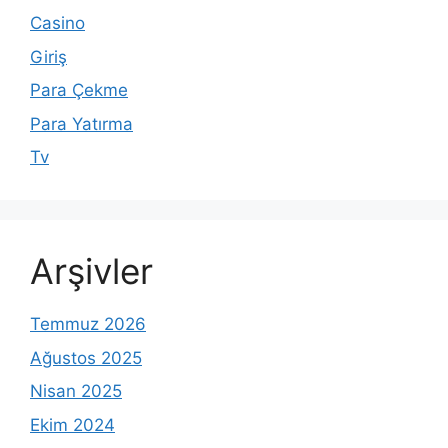
Casino
Giriş
Para Çekme
Para Yatırma
Tv
Arşivler
Temmuz 2026
Ağustos 2025
Nisan 2025
Ekim 2024