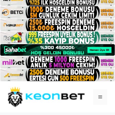
İçeriğe
atla
Menü