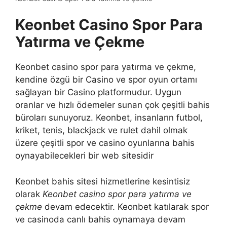
Keonbet Casino Spor Para
Yatırma ve Çekme
Keonbet casino spor para yatırma ve çekme,
kendine özgü bir Casino ve spor oyun ortamı
sağlayan bir Casino platformudur. Uygun
oranlar ve hızlı ödemeler sunan çok çeşitli bahis
büroları sunuyoruz. Keonbet, insanların futbol,
kriket, tenis, blackjack ve rulet dahil olmak
üzere çeşitli spor ve casino oyunlarına bahis
oynayabilecekleri bir web sitesidir
Keonbet bahis sitesi hizmetlerine kesintisiz
olarak
Keonbet casino spor para yatırma ve
çekme
devam edecektir. Keonbet katılarak spor
ve casinoda canlı bahis oynamaya devam