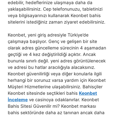
edebilir, hedeflerinize ulaşmaya daha da
yaklaşabilirsiniz. Cep telefonunuzu, tabletinizi
veya bilgisayarınızı kullanarak Keonbet bahis
sitelerini istediğiniz zaman ziyaret edebilirsiniz.
Keonbet, yeni giriş adresiyle Türkiye’de
çalışmaya başlıyor. Genç ve gelişen bir site
olarak adres güncelleme sürecinin 4 aşamadan
geçtiği ve 4 kez değiştirildiği açıktır. Ancak
bununla sınırlı değil. yeni adres görüntülenecek
ve adresi bu hatlar aracılığıyla alacaksınız.
Keonbet güvenilirliği veya diğer konularla ilgili
herhangi bir sorunuz varsa yardım için Keonbet
Müşteri Hizmetlerine ulaşabilirsiniz. Bahisçiler
Keonbet sitesinde seçtikleri bahis
Keonbet
İnceleme
ve casinoya odaklanırlar. Keonbet
Bahis Sitesi Güvenilir mi? Keonbet markası
bahis sektöründe daha az tanınan ancak daha