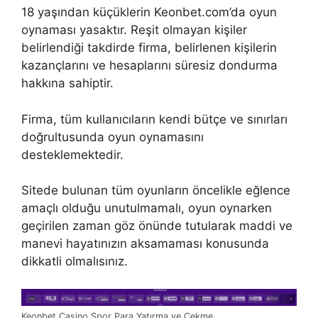
18 yaşından küçüklerin Keonbet.com’da oyun
oynaması yasaktır. Reşit olmayan kişiler
belirlendiği takdirde firma, belirlenen kişilerin
kazançlarını ve hesaplarını süresiz dondurma
hakkına sahiptir.
Firma, tüm kullanıcıların kendi bütçe ve sınırları
doğrultusunda oyun oynamasını
desteklemektedir.
Sitede bulunan tüm oyunların öncelikle eğlence
amaçlı olduğu unutulmamalı, oyun oynarken
geçirilen zaman göz önünde tutularak maddi ve
manevi hayatınızın aksamaması konusunda
dikkatli olmalısınız.
Keonbet Casino Spor Para Yatırma ve Çekme