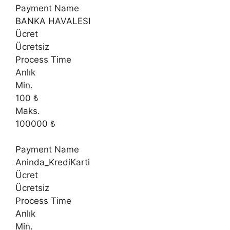
Payment Name
BANKA HAVALESI
Ücret
Ücretsiz
Process Time
Anlık
Min.
100 ₺
Maks.
100000 ₺
Payment Name
Aninda_KrediKarti
Ücret
Ücretsiz
Process Time
Anlık
Min.