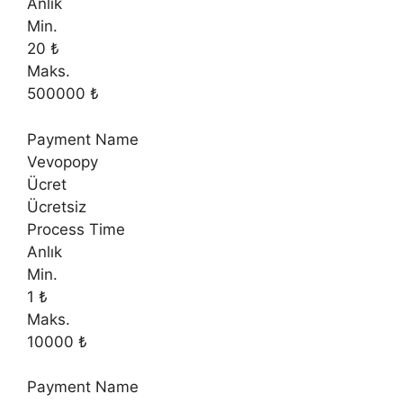
Anlık
Min.
20 ₺
Maks.
500000 ₺
Payment Name
Vevopopy
Ücret
Ücretsiz
Process Time
Anlık
Min.
1 ₺
Maks.
10000 ₺
Payment Name