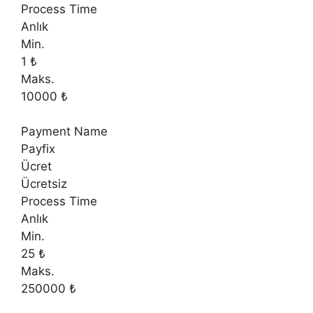
Process Time
Anlık
Min.
1 ₺
Maks.
10000 ₺
Payment Name
Payfix
Ücret
Ücretsiz
Process Time
Anlık
Min.
25 ₺
Maks.
250000 ₺