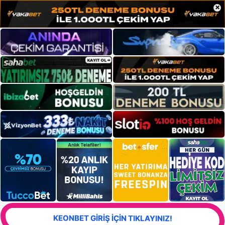
×
KEONBET GİRİŞ İÇİN TIKLAYINIZ!