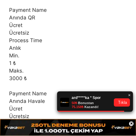
Payment Name
Anında QR
Ücret
Ücretsiz
Process Time
Anlık
Min.
1 ₺
Maks.
3000 ₺
Payment Name
Anında Havale
Ücret
Ücretsiz
×
Process Time
Anlık