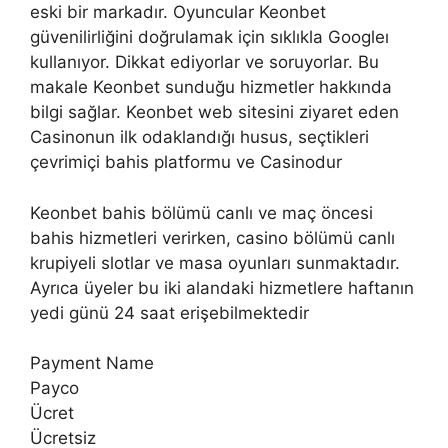
eski bir markadır. Oyuncular Keonbet
güvenilirliğini doğrulamak için sıklıkla Googleı
kullanıyor. Dikkat ediyorlar ve soruyorlar. Bu
makale Keonbet sunduğu hizmetler hakkında
bilgi sağlar. Keonbet web sitesini ziyaret eden
Casinonun ilk odaklandığı husus, seçtikleri
çevrimiçi bahis platformu ve Casinodur
Keonbet bahis bölümü canlı ve maç öncesi
bahis hizmetleri verirken, casino bölümü canlı
krupiyeli slotlar ve masa oyunları sunmaktadır.
Ayrıca üyeler bu iki alandaki hizmetlere haftanın
yedi günü 24 saat erişebilmektedir
Payment Name
Payco
Ücret
Ücretsiz