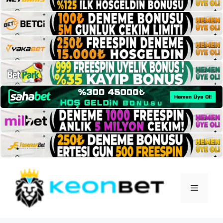
İçeriğe
atla
Menü