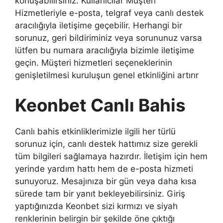
konuşabilirsiniz. Kullanıcılar Müşteri
Hizmetleriyle e-posta, telgraf veya canlı destek
aracılığıyla iletişime geçebilir. Herhangi bir
sorunuz, geri bildiriminiz veya sorununuz varsa
lütfen bu numara aracılığıyla bizimle iletişime
geçin. Müşteri hizmetleri seçeneklerinin
genişletilmesi kuruluşun genel etkinliğini artırır
Keonbet Canlı Bahis
Canlı bahis etkinliklerimizle ilgili her türlü
sorunuz için, canlı destek hattımız size gerekli
tüm bilgileri sağlamaya hazırdır. İletişim için hem
yerinde yardım hattı hem de e-posta hizmeti
sunuyoruz. Mesajınıza bir gün veya daha kısa
sürede tam bir yanıt bekleyebilirsiniz. Giriş
yaptığınızda Keonbet sizi kırmızı ve siyah
renklerinin belirgin bir şekilde öne çıktığı