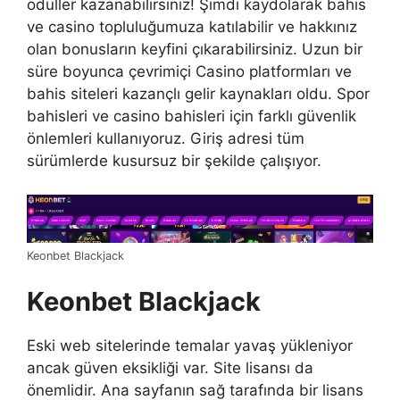
ödüller kazanabilirsiniz! Şimdi kaydolarak bahis
ve casino topluluğumuza katılabilir ve hakkınız
olan bonusların keyfini çıkarabilirsiniz. Uzun bir
süre boyunca çevrimiçi Casino platformları ve
bahis siteleri kazançlı gelir kaynakları oldu. Spor
bahisleri ve casino bahisleri için farklı güvenlik
önlemleri kullanıyoruz. Giriş adresi tüm
sürümlerde kusursuz bir şekilde çalışıyor.
Keonbet Blackjack
Keonbet Blackjack
Eski web sitelerinde temalar yavaş yükleniyor
ancak güven eksikliği var. Site lisansı da
önemlidir. Ana sayfanın sağ tarafında bir lisans