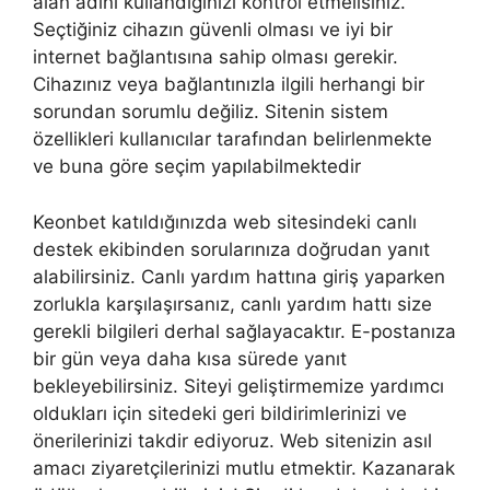
alan adını kullandığınızı kontrol etmelisiniz.
Seçtiğiniz cihazın güvenli olması ve iyi bir
internet bağlantısına sahip olması gerekir.
Cihazınız veya bağlantınızla ilgili herhangi bir
sorundan sorumlu değiliz. Sitenin sistem
özellikleri kullanıcılar tarafından belirlenmekte
ve buna göre seçim yapılabilmektedir
Keonbet katıldığınızda web sitesindeki canlı
destek ekibinden sorularınıza doğrudan yanıt
alabilirsiniz. Canlı yardım hattına giriş yaparken
zorlukla karşılaşırsanız, canlı yardım hattı size
gerekli bilgileri derhal sağlayacaktır. E-postanıza
bir gün veya daha kısa sürede yanıt
bekleyebilirsiniz. Siteyi geliştirmemize yardımcı
oldukları için sitedeki geri bildirimlerinizi ve
önerilerinizi takdir ediyoruz. Web sitenizin asıl
amacı ziyaretçilerinizi mutlu etmektir. Kazanarak