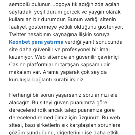
sembolü bulunur. Logoya tıkladığınızda açılan
sayfadaki yeşil durum gerçek ve yaygın olarak
kullanılan bir durumdur. Bunun varlığı sitenin
faaliyet göstermeye yetkili olduğunu gösteriyor.
Twitter hesabının kaynağına ilişkin soruya
Keonbet para yatırma
verdiği yanıt sonucunda
site daha güvenilir ve profesyonel bir imaj
kazanıyor. Web sitemde en güvenilir çevrimiçi
Casino platformlarını tartışan kapsamlı bir
makalem var. Arama yaparak çok sayıda
kuruluşla bağlantı kurabilirsiniz
Herhangi bir sorun yaşarsanız sorularınızı ele
alacağız. Bu siteyi güven puanımıza göre
derecelendirdik ancak talep puanımıza göre
derecelendiremediğimiz için üzgünüz. Bu web
sitesi, bazı şirketlerin sık karşılaşılan sorunlara
çözüm sunduğunu, diğerlerinin ise daha etkili