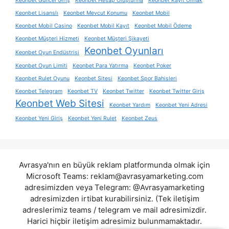
Keonbet Güncel Giriş
Keonbet Hesap Oluşturma
Keonbet Kayıt Olmak
Keonbet Lisanslı
Keonbet Mevcut Konumu
Keonbet Mobil
Keonbet Mobil Casino
Keonbet Mobil Kayıt
Keonbet Mobil Ödeme
Keonbet Müşteri Hizmeti
Keonbet Müşteri Şikayeti
Keonbet Oyunları
Keonbet Oyun Endüstrisi
Keonbet Oyun Limiti
Keonbet Para Yatırma
Keonbet Poker
Keonbet Rulet Oyunu
Keonbet Sitesi
Keonbet Spor Bahisleri
Keonbet Telegram
Keonbet TV
Keonbet Twitter
Keonbet Twitter Giriş
Keonbet Web Sitesi
Keonbet Yardım
Keonbet Yeni Adresi
Keonbet Yeni Giriş
Keonbet Yeni Rulet
Keonbet Zeus
Avrasya'nın en büyük reklam platformunda olmak için
Microsoft Teams:
reklam@avrasyamarketing.com
adresimizden veya Telegram: @Avrasyamarketing
adresimizden irtibat kurabilirsiniz. (Tek iletişim
adreslerimiz teams / telegram ve mail adresimizdir.
Harici hiçbir iletişim adresimiz bulunmamaktadır.