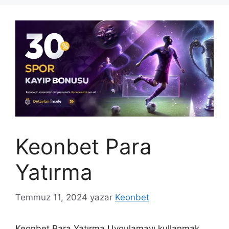
Keonbet Para
Yatırma
Temmuz 11, 2024
yazar
Keonbet
Keonbet Para Yatırma Uygulamayı kullanmak