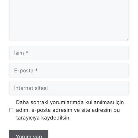
İsim
E-
posta
İnternet
sitesi
Daha sonraki yorumlarımda kullanılması için
adım, e-posta adresim ve site adresim bu
tarayıcıya kaydedilsin.