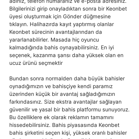
adınız, telefon numaranız ve e-posta adresiniz.
Bilgilerinizi girip onayladıktan sonra bir Keonbet
üyesi oluşturmak için Gönder düğmesine
tıklayın. Halihazırda kayıt yaptırmış olanlar
Keonbet sürecinin avantajlarından da
yararlanabilirler. Masada hiç oyuncu
kalmadığında bahis oynayabilirsiniz. En iyi
seçenek, kazanma şansı daha yüksek olan en
ucuz ürünü seçmektir
Bundan sonra normalden daha büyük bahisler
oynadığımızın ve bahisçiye kendi paramız
üzerinden küçük bir avantaj sağladığımızın
farkındasınız. Size ekstra avantajlar sağlayan
güvenilir ve yasal bir bahis platformu sunuyoruz.
Bu özelliklere ek olarak reklamın tamamını
hissedebilirsiniz. Bahis piyasasında Keonbet
bahis şirketini seçen kişi, yüksek oranlı bahisler