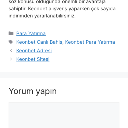
söz konusu olduğunda önemli bir avantaja
sahiptir. Keonbet alışveriş yaparken çok sayıda
indirimden yararlanabilirsiniz.
Kategoriler
Para Yatırma
Etiketler
Keonbet Canlı Bahis
,
Keonbet Para Yatırma
Keonbet Adresi
Keonbet Sitesi
Yorum yapın
Yorum