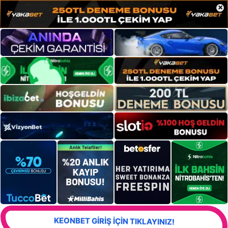
×
KEONBET GİRİŞ İÇİN TIKLAYINIZ!