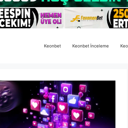
Keonbet
Keonbet İnceleme
Keo